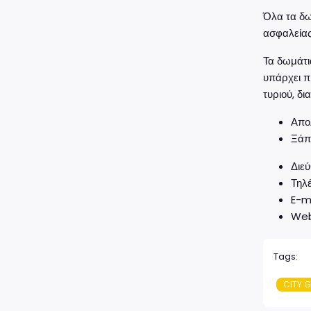
Όλα τα δω
ασφαλείας
Τα δωμάτια
υπάρχει π
τυριού, δι
Απολ
Ξάπ
Διε
Τηλ
E-m
Web
Tags:
CITY G