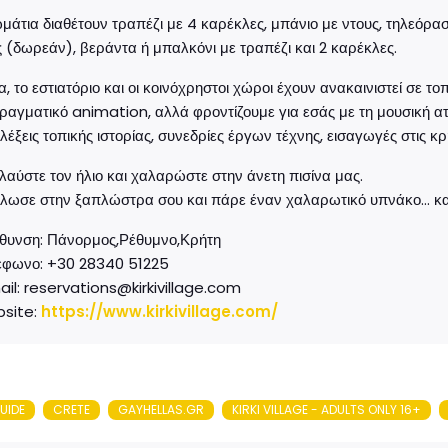
μάτια διαθέτουν τραπέζι με 4 καρέκλες, μπάνιο με ντους, τηλεόρασ
 (δωρεάν), βεράντα ή μπαλκόνι με τραπέζι και 2 καρέκλες.
, το εστιατόριο και οι κοινόχρηστοι χώροι έχουν ανακαινιστεί σε 
ραγματικό animation, αλλά φροντίζουμε για εσάς με τη μουσική ατ
αλέξεις τοπικής ιστορίας, συνεδρίες έργων τέχνης, εισαγωγές στις κ
αύστε τον ήλιο και χαλαρώστε στην άνετη πισίνα μας.
λωσε στην ξαπλώστρα σου και πάρε έναν χαλαρωτικό υπνάκο… κανε
ύθυνση: Πάνορμος,Ρέθυμνο,Κρήτη
έφωνο: +30 28340 51225
ail: reservations@kirkivillage.com
site:
https://www.kirkivillage.com/
UIDE
CRETE
GAYHELLAS.GR
KIRKI VILLAGE - ADULTS ONLY 16+