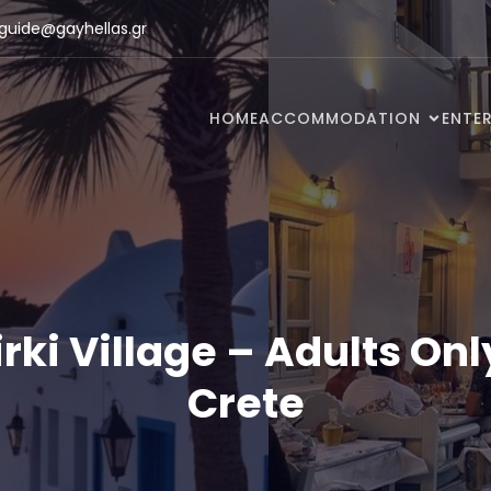
guide@gayhellas.gr
HOME
ACCOMMODATION
ENTE
irki Village – Adults Only
Crete