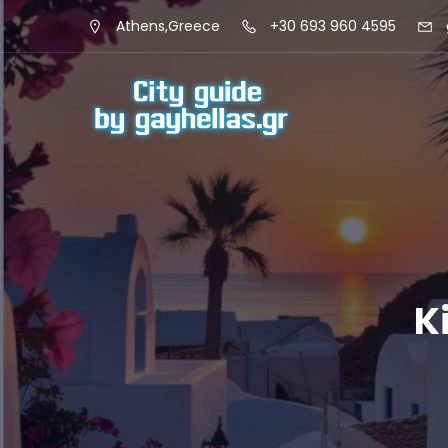
Athens,Greece
+30 693 960 4595
K