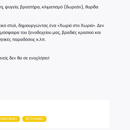
η, ψυγείο, βραστήρα, κλιματισμό (δωρεάν), θυρίδα
τοπικό στυλ, δημιουργώντας ένα «Χωριό στο Χωριό». Δεν
μόσφαιρα του ξενοδοχείου μας, βραδιές κρασιού και
ρητικές παραδόσεις κ.λπ.
ίς δεν θα σε ενοχλήσει!
PANORMO
RETHYMNO