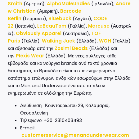
Smith
(Αμερική),
AlphaMaleUndies
(Ιρλανδία),
Andre
w Christian
(Αμερική),
Barcode
Berlin
(Γερμανία),
Bluebuck
(Αγγλία),
CODE
22
(Ισπανία),
LeBeauTom
(Γαλλία),
Marcuse
(Αυστραλ
ία),
Obviously Apparel
(Αυστραλία),
TOF
Paris
(Γαλλία),
Walking Jack
(Ελλάδα),
WOH
(Γαλλία)
και αξεσουάρ από την
Zosimi Beads
(Ελλάδα) και
την
Plexis Wear
(Ελλάδα). Με νέες συλλογές κάθε
εβδομάδα και καινούργια brands ανά τακτά χρονικά
διαστήματα, το Βρακάδικο είναι το πιο ενημερωμένο
κατάστημα επώνυμων ανδρικών εσωρούχων στην Ελλάδα
και το Men and Underwear ένα από τα πλέον
ενημερωμένα σε ολόκληρη την Ευρώπη.
Διεύθυνση: Κουντουριώτου 29, Καλαμαριά,
Θεσσαλονίκη
Τηλεφωνο: +30 2310403493
E-mail:
customerservice@menandunderwear.com