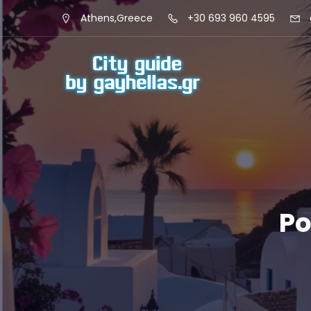
Athens,Greece
+30 693 960 4595
Po