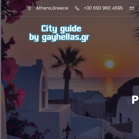
Athens,Greece
+30 693 960 4595
P