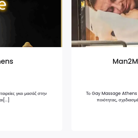
hens
Man2M
ταιρείες γκει μασάζ στην
Το Gay Massage Athens 
αι[…]
ποιότητας, σχεδιασμέ